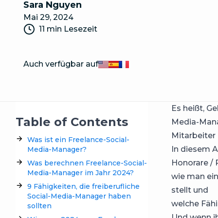
Sara Nguyen
Mai 29, 2024
11 min Lesezeit
Auch verfügbar auf
English
Español
Français
Es heißt, Ge
Table of Contents
Media-Manag
Mitarbeiter 
Was ist ein Freelance-Social-
In diesem Ar
Media-Manager?
Honorare / 
Was berechnen Freelance-Social-
Media-Manager im Jahr 2024?
wie man ein
9 Fähigkeiten, die freiberufliche
stellt und
Social-Media-Manager haben
welche Fähi
sollten
Und wenn ih