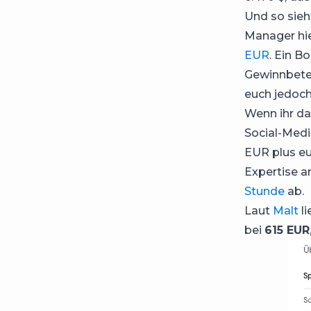
Und so sieh
Manager hie
EUR
. Ein B
Gewinnbetei
euch jedoch
Wenn ihr da
Social-Medi
EUR plus eu
Expertise an
Stunde
ab.
Laut
Malt
li
bei
615 EUR