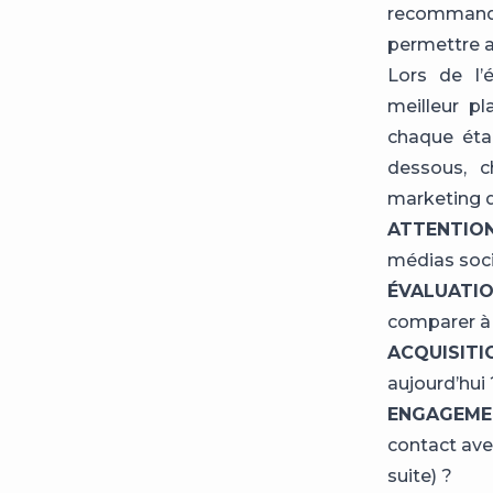
recommanda
permettre a
Lors de l’é
meilleur p
chaque éta
dessous, c
marketing d
ATTENTIO
médias soc
ÉVALUATI
comparer à 
ACQUISIT
aujourd’hui 
ENGAGEM
contact avec
suite) ?