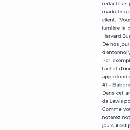
rédacteurs p
marketing é
client. (Vo
lumière la 
Harvard Bu
De nos jours
d’entonnoir,
Par exempl
l’achat d’un
approfondie
#1 – Élabor
Dans cet ar
de Lewis po
Comme vous
noterez not
jours, il es