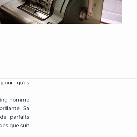
pour qu’ils
keting nommé
illante. Sa
de parfaits
apes que suit