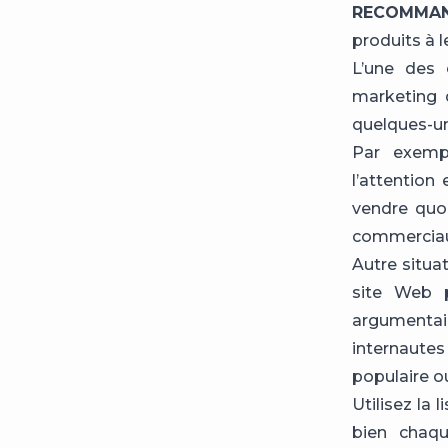
RECOMMA
produits à l
L’une des 
marketing 
quelques-un
Par exempl
l’attention
vendre quoi
commerciau
Autre situa
site Web 
argumentair
internaute
populaire o
Utilisez la 
bien chaqu