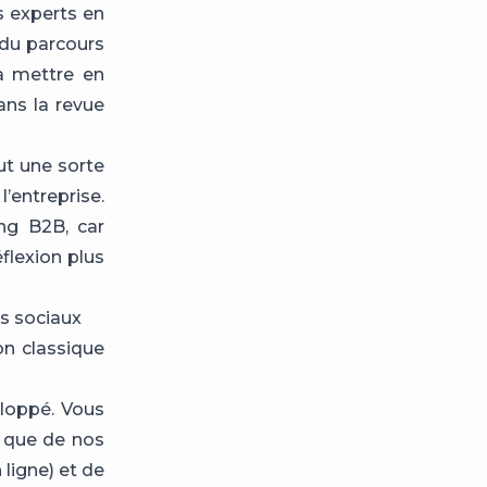
es experts en
 du parcours
 à mettre en
ans la revue
ut une sorte
’entreprise.
ng B2B, car
éflexion plus
as sociaux
on classique
loppé. Vous
é que de nos
 ligne) et de