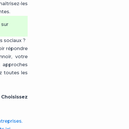
aîtrisez-les
ntes.
 sur
s sociaux ?
oir répondre
noir, votre
x approches
z toutes les
.
Choisissez
treprises.