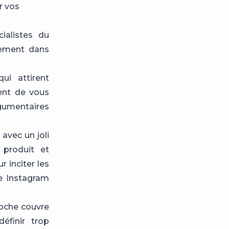
r vos
ialistes du
uement dans
ui attirent
ment de vous
rgumentaires
avec un joli
produit et
 inciter les
e Instagram
roche couvre
éfinir trop