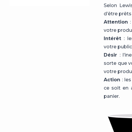
Selon Lewi
d’être prêts 
Attention
votre produi
Intérêt
: l
votre public
Désir
: l’i
sorte que v
votre produi
Action
: le
ce soit en 
panier.