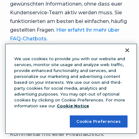
gewünschten Informationen, ohne dass euer
Kundenservice-Team aktiv werden muss. Sie
funktionierten am besten bei einfachen, häufig
gestellten Fragen.
Hier erfahrt ihr mehr über
FAQ-Chatbots
.
10. Macht öffentliche Konversationen zu
privaten
We use cookies to provide you with our website and
Kunden werden euch auf euren Social-Media-
services, monitor site usage and analyze web traffic,
provide enhanced functionality and services, and
Seiten eventuell mit Fragen oder Anliegen
personalize our marketing and advertising content
kontaktieren, die besser auf einem privaten
based on your interests. We use our own and third-
party cookies for social media, analytics and
Kanal aufgehoben sind — zum Beispiel, wenn
advertising purposes. You may opt-out of optional
ihr vertrauliche Informationen wie eine
cookies by clicking on Cookie Preferences. For more
information see our
Cookie Notice
Buchungsnummer oder einen Kontennamen
benötigt.
Cookie Preferences
Auf Facebook könnt ihr einen öffentlichen
Kommentar mit einer Privatnachricht