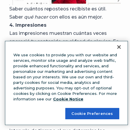
Saber cuántos reposteos recibiste es útil.
Saber
qué hacer
con ellos es aún mejor.
4. Impresiones
Las impresiones muestran cuántas veces
apareció tu contenido en el feed de alguien. Es
una medida amplia de visibilidad y, aunque no
We use cookies to provide you with our website and
es tan significativa como la interacción, vale la
services, monitor site usage and analyze web traffic,
pena monitorearla a lo largo del tiempo.
provide enhanced functionality and services, and
personalize our marketing and advertising content
En el panel de Twitter Analytics, puedes
based on your interests. We use our own and third-
monitorear las impresiones diarias, semanales,
party cookies for social media, analytics and
advertising purposes. You may opt-out of optional
mensuales, anuales o durante un «periodo de
cookies by clicking on Cookie Preferences. For more
pago» específico. En este caso, «periodo de
information see our
Cookie Notice
pago» se refiere al periodo de dos semanas
Cookie Preferences
utilizado en el programa de ingresos
publicitarios para creadores de X. Es este