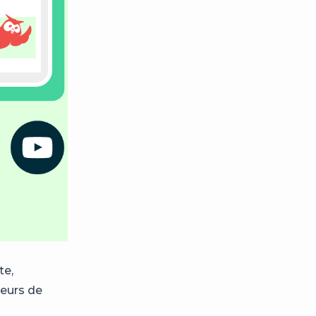
te,
teurs de