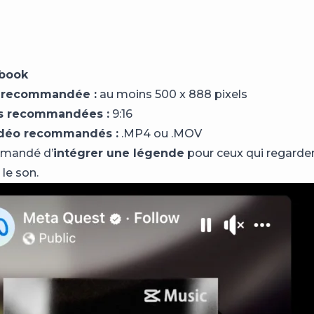
ebook
n recommandée :
au moins 500 x 888 pixels
ns recommandées :
9:16
idéo recommandés :
.MP4 ou .MOV
mmandé d’
intégrer une légende
pour ceux qui regarden
le son.