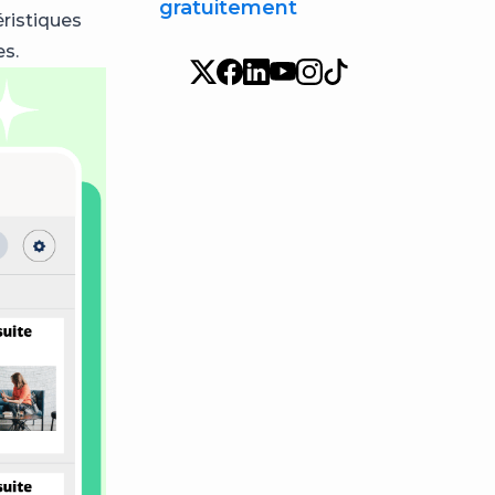
gratuitement
éristiques
es.