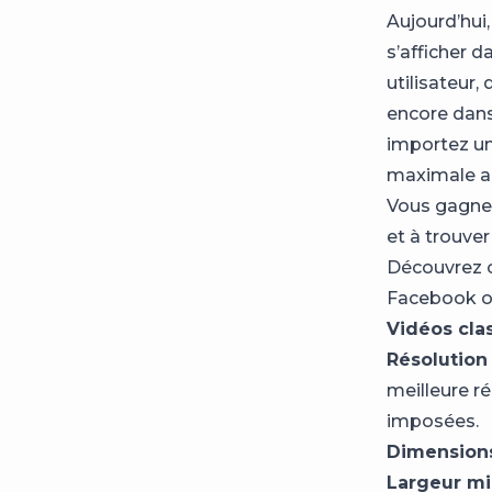
Aujourd’hui
s’afficher d
utilisateur,
encore dans
importez une
maximale au
Vous gagner
et à trouve
Découvrez c
Facebook ou
Vidéos clas
Résolutio
meilleure r
imposées.
Dimensions
Largeur m