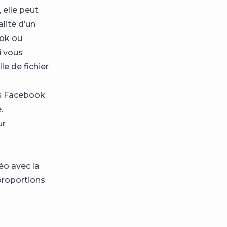
 elle peut
alité d’un
ook ou
i vous
le de fichier
os Facebook
.
ur
éo avec la
proportions