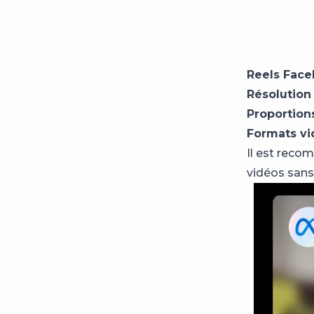
Reels Fac
Résolutio
Proportio
Formats v
Il est reco
vidéos sans 