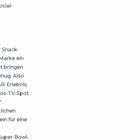
cial-
r Snack-
 Marke ein
t bringen
enug. Also
R-Erlebnis,
tos-TV-Spot
“.
klichen
in für eine
 Super-Bowl-