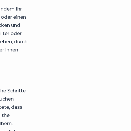
 indem Ihr
 oder einen
ücken und
lter oder
geben, durch
er ihnen
he Schritte
Kuchen
ete, dass
n the
lbern.