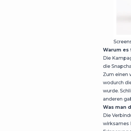
Screen
Warum es f
Die Kampagn
die Snapch
Zum einen w
wodurch die
wurde. Schl
anderen gab
Was man d
Die Verbind
wirksames M