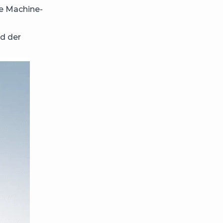
ie Machine-
d der