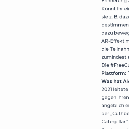
Erinnerung 
Könnt Ihr e
sie z. B. d
bestimmen O
dazu bewege
AR-Effekt m
die Teilna
zumindest 
Die #FreeC
Plattform:
Was hat Al
2021 leitet
gegen ihren
angeblich e
der „Cuthbe
Caterpillar“