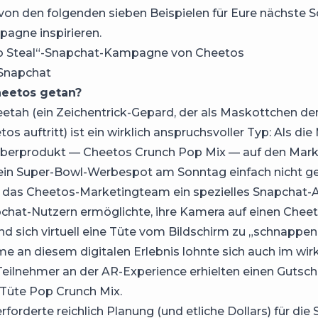
von den folgenden sieben Beispielen für Eure nächste So
agne inspirieren.
to Steal“-Snapchat-Kampagne von Cheetos
Snapchat
eetos getan?
etah (ein Zeichentrick-Gepard, der als Maskottchen de
s auftritt) ist ein wirklich anspruchsvoller Typ: Als die
berprodukt — Cheetos Crunch Pop Mix — auf den Mark
 ein Super-Bowl-Werbespot am Sonntag einfach nicht g
 das Cheetos-Marketingteam ein spezielles Snapchat-A
chat-Nutzern ermöglichte, ihre Kamera auf einen Chee
und sich virtuell eine Tüte vom Bildschirm zu „schnappen
me an diesem digitalen Erlebnis lohnte sich auch im wir
Teilnehmer an der AR-Experience erhielten einen Gutsche
Tüte Pop Crunch Mix.
rforderte reichlich Planung (und etliche Dollars) für die