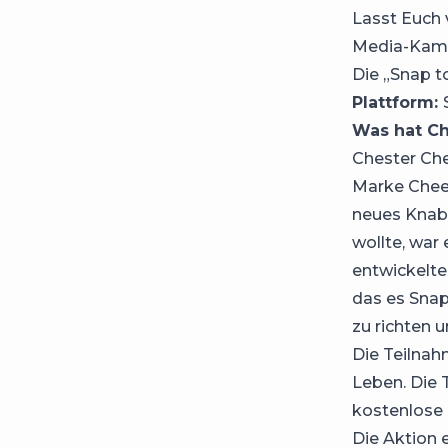
Lasst Euch 
Media-Kamp
Die „Snap 
Plattform:
Was hat Ch
Chester Che
Marke Cheeto
neues Knab
wollte, war
entwickelte
das es Snap
zu richten 
Die Teilnah
Leben. Die 
kostenlose 
Die Aktion e