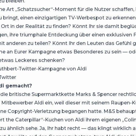
zu bleiben.
ine Art „Schatzsucher“-Moment für die Nutzer schaffen,
azu bringt, einen einzigartigen TV-Werbespot zu erkennen
rt in der Realität zu finden? Könnt Ihr sie damit begl
n, ihre triumphale Entdeckung über einen exklusiven Fi
it anderen zu teilen? Könnt Ihr den Leuten das Gefühl 
hme an Eurer Kampagne etwas Besonderes zu sein — od
etwas Leckeres schenken?
uthbert-Twitter-Kampagne von Aldi
Twitter
di gemacht?
e die britische Supermarktkette Marks & Spencer rechtlic
 Mitbewerber Aldi ein, weil dieser mit seinem Raupen-
ine Copyright-Verletzung begangen hatte. M&S behaupt
rt the Caterpillar“-Kuchen von Aldi ihrem eigenen „Coli
 zu ähnlich sehe. Ja, Ihr habt recht — das klingt wirklich a